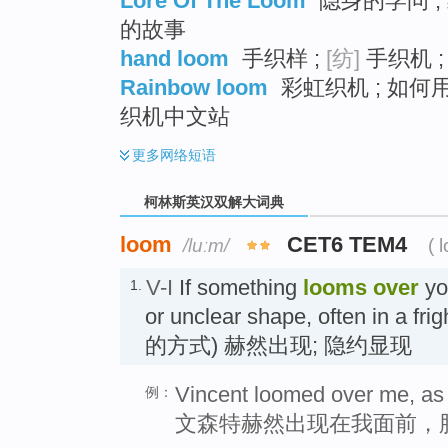
Lore Of The Loom
隐身的学问 ; 
的故事
hand loom
手织样 ;
[纺]
手织机 
Rainbow loom
彩虹织机 ; 如何用
织机中文站
更多
网络短语
柯林斯英汉双解大词典
loom
CET6 TEM4
/luːm/
( 
V-I
If something
looms
over
you
1.
or unclear shape, often in a 
的方式) 赫然出现; 隐约显现
Vincent loomed over me, as 
例：
文森特赫然出现在我面前，