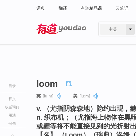
词典
翻译
有道精品课
云笔记
中英
有道 - 网易旗下搜索
loom
目录
英
[luːm]
美
[luːm]
释义
v. （尤指阴森森地）隐约出现，
权威词典
用法
n. 织布机；（尤指海上物体在
例句
或霾等将不能直接见到的光折射
【名】 （Loom）（瑞典）洛姆