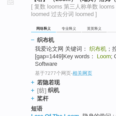
[ 复数 looms 第三人称单数 looms
go
loomed 过去分词 loomed ]
top
网络释义
专业释义
英英释义
织布机
我爱论文网 关键词：
织布机
；
[gap=1449]Key words：
Loom
; 
Software
基于7277个网页
-
相关网页
若隐若现
织机
[纺]
桨杆
短语