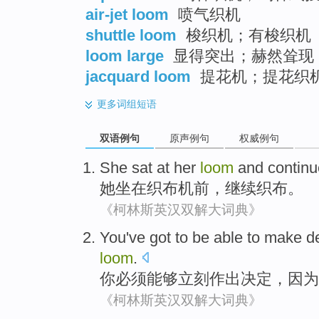
air-jet loom
喷气织机
shuttle loom
梭织机；有梭织机
loom large
显得突出；赫然耸现
jacquard loom
提花机；提花织
更多
词组短语
双语例句
原声例句
权威例句
She
sat at
her
loom
and
continu
她
坐在
织布机
前，
继续
织布
。
《柯林斯英汉双解大词典》
You
've got
to be able to
make de
loom
.
你
必须
能够
立刻
作出
决定，
因为
《柯林斯英汉双解大词典》