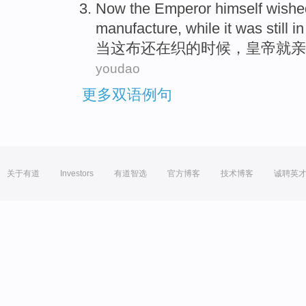
Now
the
Emperor
himself wishe
manufacture,
while
it
was
still
in
当
这
布
还
在
织
的
时候，
皇帝就
亲
youdao
更多双语例句
关于有道
Investors
有道智选
官方博客
技术博客
诚聘英