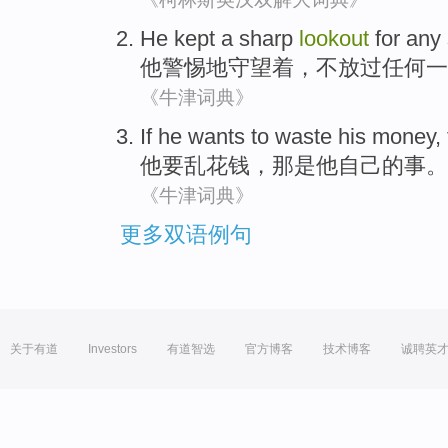
He
kept
a
sharp
lookout
for
any
他
警惕地
守望
着，不放过
任何
一
《牛津词典》
If
he
wants
to
waste
his
money,
他
要
乱
花钱，
那
是
他自己
的事。
《牛津词典》
更多双语例句
关于有道
Investors
有道智选
官方博客
技术博客
诚聘英