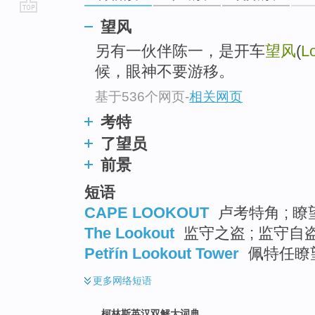
go
望风
top
另有一伙伴陈一，是开车
望风
(
L
候，眼神不要游移。
基于536个网页
-
相关网页
考特
了望员
前景
短语
CAPE LOOKOUT
卢考特角 ; 瞭
The Lookout
监守之盗 ; 监守自盗
Petřín Lookout Tower
佩特任瞭
更多
网络短语
柯林斯英汉双解大词典