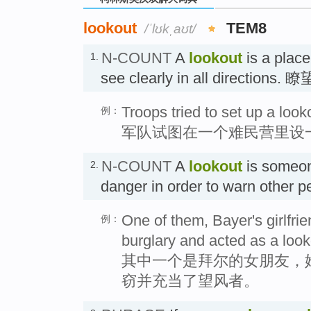
lookout
TEM8
/ˈlʊkˌaʊt/
N-COUNT
A
lookout
is a plac
1.
see clearly in all directions. 
Troops tried to set up a loo
例：
军队试图在一个难民营里设
N-COUNT
A
lookout
is someon
2.
danger in order to warn other 
One of them, Bayer's girlfri
例：
burglary and acted as a look
其中一个是拜尔的女朋友，
窃并充当了望风者。