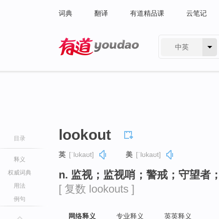
词典
翻译
有道精品课
云笔记
中英
有道 - 网易旗下搜索
lookout
目录
英
[ˈlʊkaʊt]
美
[ˈlʊkaʊt]
释义
n. 监视；监视哨；警戒；守望者
权威词典
用法
[ 复数 lookouts ]
例句
网络释义
专业释义
英英释义