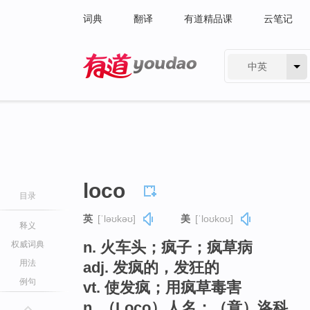
词典
翻译
有道精品课
云笔记
中英
有道 - 网易旗下搜索
loco
目录
英
[ˈləʊkəʊ]
美
[ˈloʊkoʊ]
释义
n. 火车头；疯子；疯草病
权威词典
用法
adj. 发疯的，发狂的
例句
vt. 使发疯；用疯草毒害
n. （Loco）人名；（意）洛科