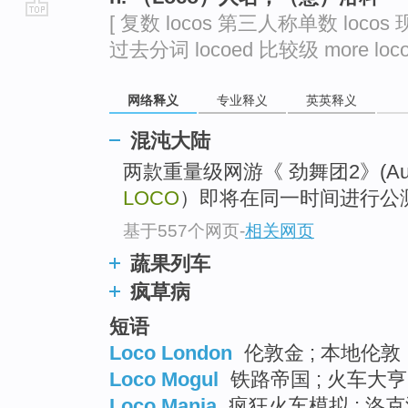
[ 复数 locos 第三人称单数 locos 
go
过去分词 locoed 比较级 more loco 
top
网络释义
专业释义
英英释义
混沌大陆
两款重量级网游《 劲舞团2》(Audit
LOCO
）即将在同一时间进行公测
基于557个网页
-
相关网页
蔬果列车
疯草病
短语
Loco London
伦敦金 ; 本地伦敦 
Loco Mogul
铁路帝国 ; 火车大亨
Loco Mania
疯狂火车模拟 ; 洛