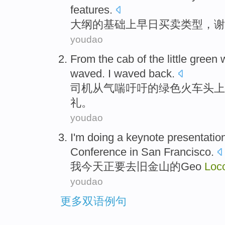
features
.
大纲
的
基础
上
早日
买卖
类型
，
谢
youdao
From
the cab
of the
little
green
waved
.
I
waved back.
司机
从
气喘吁吁
的
绿色
火车头上
礼。
youdao
I
'm
doing
a
keynote
presentatio
Conference
in
San Francisco
.
我
今天
正要
去旧金山
的
Geo
Loc
youdao
更多双语例句