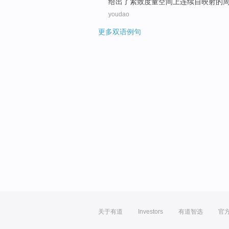
给出
了
紧
致
度量
空间
上
连续自
映射
的
youdao
更多双语例句
关于有道
Investors
有道智选
官