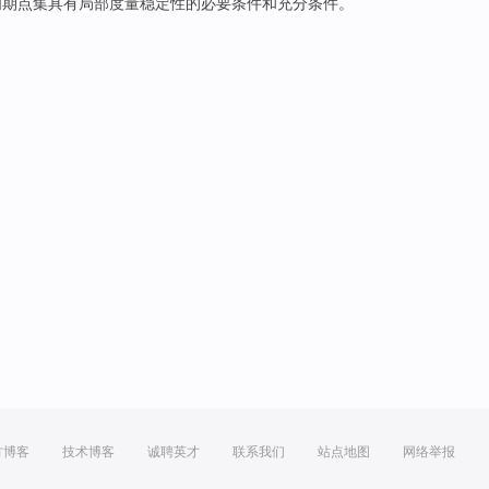
周期
点
集
具有
局部
度量
稳定性
的
必要条件
和
充分
条件
。
方博客
技术博客
诚聘英才
联系我们
站点地图
网络举报