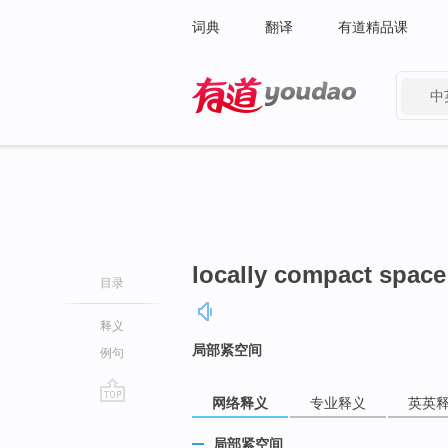
词典
翻译
有道精品课
中
有道 - 网易旗下搜索
locally compact space
目录
释义
局部紧空间
例句
网络释义
专业释义
英英
go
top
局部紧空间