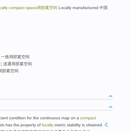
ocally compact space
局部紧空间
Locally manufactured.中国
一致局部紧空间
]
连通局部紧空间
局部紧空间
cient
condition
for the
continuous
map
on
a
compact
nts
has
the property of
locally
metric
stability
is obtained.