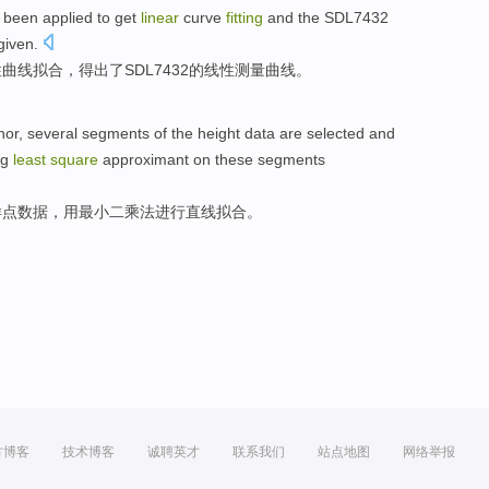
 been
applied
to
get
linear
curve
fitting
and
the
SDL7432
given
.
性
曲线
拟合
，
得出了
SDL7432
的
线性测量曲线。
or, several
segments
of the height
data
are
selected
and
ng
least
square
approximant on these segments
样点
数据
，
用
最小
二乘法
进行
直线
拟
合。
方博客
技术博客
诚聘英才
联系我们
站点地图
网络举报