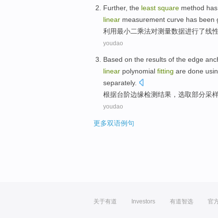
Further, the
least
square
method has
linear
measurement
curve has been
利用
最小
二乘法
对
测量
数据
进行
了
线
youdao
Based on
the results
of the edge
anch
linear
polynomial
fitting
are
done
usi
separately.
根据
台阶
边缘
检测
结果
，
选取
部分
采
youdao
更多双语例句
关于有道
Investors
有道智选
官