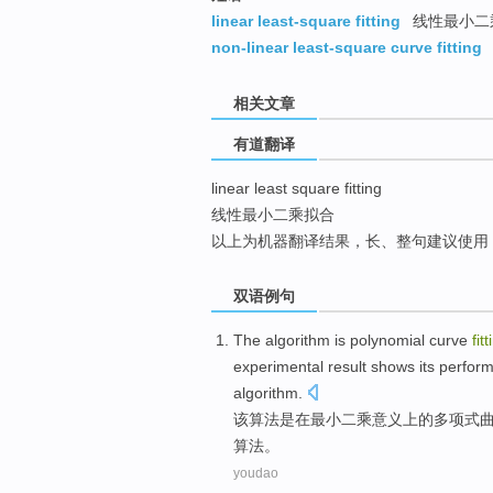
top
linear least-square fitting
线性最小二
non-linear least-square curve fitting
相关文章
有道翻译
linear least square fitting
线性最小二乘拟合
以上为机器翻译结果，长、整句建议使用
双语例句
The
algorithm
is
polynomial
curve
fit
experimental
result
shows
its
perfor
algorithm.
该
算法
是
在
最小
二乘
意义上的
多项式
算法。
youdao