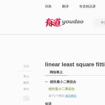
词典
翻译
有道精品课
中
有道 - 网易旗下搜索
linear least square fitt
目录
网络释义
释义
线性最小二乘拟合
翻译
线性最小二乘拟合
例句
基于1个网页
-
相关网页
go
短语