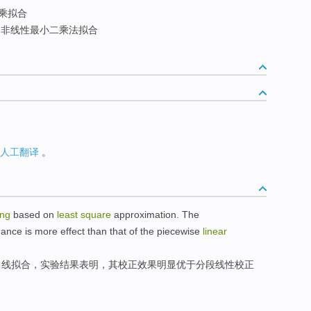
乘拟合
非线性最小二乘法拟合
人工翻译
。
ting
based
on
least
square
approximation.
The
mance
is more effect
than
that of the
piecewise
linear
曲线
拟合
，
实验
结果
表明
，
其
校正
效果
明显
优于
分段
线性
校正