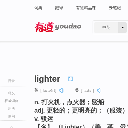
词典
翻译
有道精品课
云笔记
中英
有道 - 网易旗下搜索
lighter
目录
英
[ˈlaɪtə(r)]
美
[ˈlaɪtər]
释义
n. 打火机，点火器；驳船
权威词典
用法
adj. 更轻的；更明亮的；（服装）
例句
v. 驳运
【名】 （Lighter）（美、英