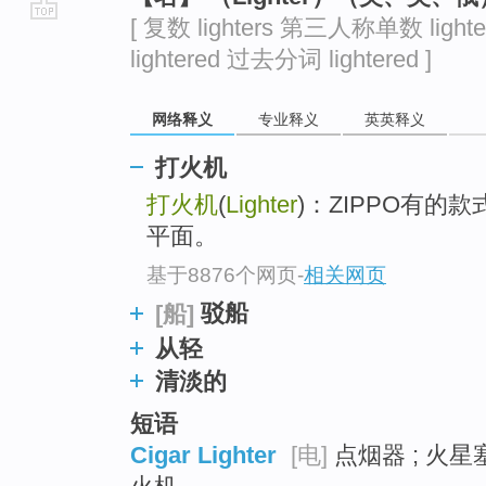
[ 复数 lighters 第三人称单数 light
go
lightered 过去分词 lightered ]
top
网络释义
专业释义
英英释义
打火机
打火机
(
Lighter
)：ZIPPO有
平面。
基于8876个网页
-
相关网页
驳船
[船]
从轻
清淡的
短语
Cigar Lighter
[电]
点烟器 ; 火星