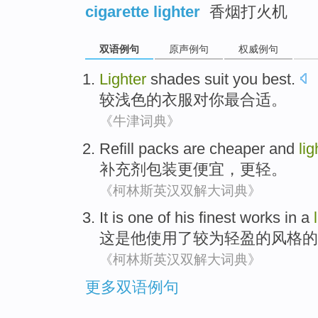
cigarette lighter
香烟打火机
双语例句
原声例句
权威例句
Lighter
shades
suit
you
best
.
较
浅色
的
衣服对
你
最合适
。
《牛津词典》
Refill
packs
are cheaper
and
lig
补充剂
包装
更
便宜，更轻。
《柯林斯英汉双解大词典》
It
is
one
of
his
finest works
in a
这
是
他
使用了
较为轻盈
的
风格
的
《柯林斯英汉双解大词典》
更多双语例句