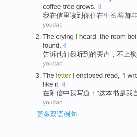
coffee-tree
grows
.
我
在
信
里
读
到
你
住在生长着咖啡
youdao
The
crying
I
heard
, the
room
be
found
.
告诉他们
我
听到
的
哭声
，不
上锁
youdao
The
letter
I
enclosed read
, "
I
wr
like
it.
在
附信
中
我
写道
："
这本
书是
我
youdao
更多双语例句