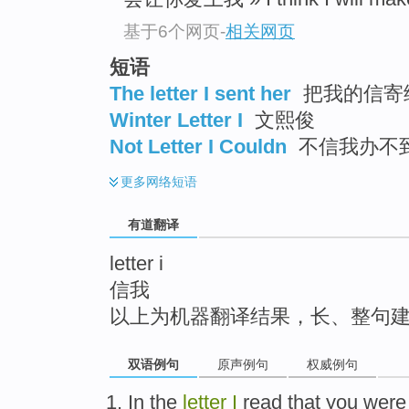
top
基于6个网页
-
相关网页
短语
The letter I sent her
把我的信寄
Winter Letter I
文熙俊
Not Letter I Couldn
不信我办不
更多
网络短语
有道翻译
letter i
信我
以上为机器翻译结果，长、整句
双语例句
原声例句
权威例句
In
the
letter
I
read
that
you
wer