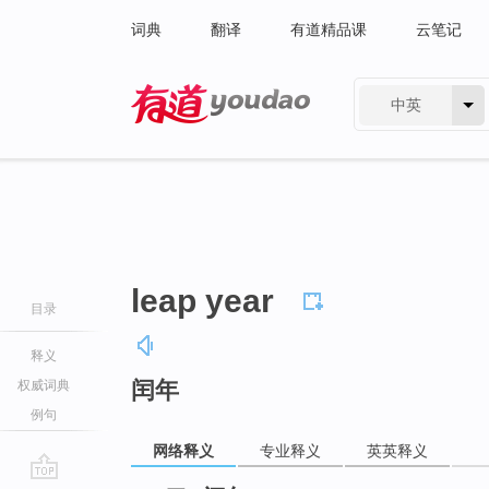
词典
翻译
有道精品课
云笔记
中英
有道 - 网易旗下搜索
leap year
目录
释义
闰年
权威词典
例句
网络释义
专业释义
英英释义