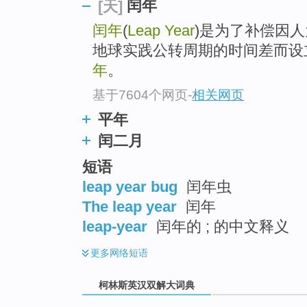
go
闰年
[天]
top
闰年
(
Leap Year
)是为了补偿因
地球实践公转周期的时间差而设
年
。
基于7604个网页
-
相关网页
平年
闰二月
短语
leap year bug
闰年虫
The leap year
闰年
leap-year
闰年的 ; 的中文释义
更多
网络短语
柯林斯英汉双解大词典