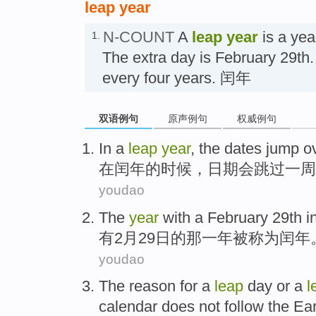
leap year
N-COUNT
A
leap year
is a yea
1.
The extra day is February 29th.
every four years. 闰年
双语例句
原声例句
权威例句
I
n a
leap
year
, the dates jump o
在
闰年的时候，日期会跳过一周
youdao
T
he
year
with a February 29th in 
有
2月29日的那一年被称为闰年
youdao
T
he reason for a
leap
day or a
l
calendar does not follow the Ear