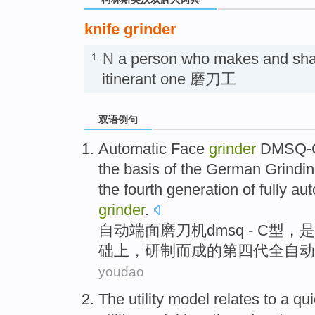
knife grinder
N
a person who makes and sha
1.
itinerant one 磨刀工
双语例句
Automatic
Face
grinder
DMSQ-
the
basis
of
the
German
Grindi
the
fourth
generation
of
fully au
grinder
.
自动
端面
磨刀
机
dmsq
- C
型
，
是
础
上
，
研制而
成
的
第四
代
全自动
youdao
The
utility
model
relates to
a
qui