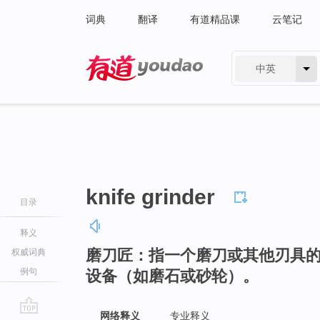
词典
翻译
有道精品课
云笔记
中英
有道 - 网易旗下搜索
knife grinder
目录
释义
磨刀匠：指一个磨刀或其他刃具
权威词典
例句
设备（如磨石或砂轮）。
网络释义
专业释义