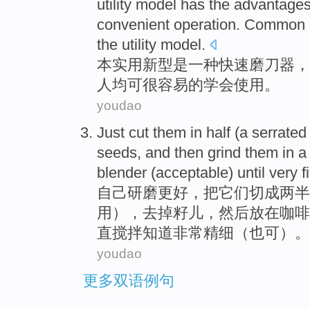
utility model has the advantage
convenient
operation.
Common
the utility model.
本实用新型
是
一
种快速
磨刀
器，
人均
可
很容易
的
学会
使用
。
youdao
Just
cut
them
in
half
(
a
serrated
seeds
,
and then
grind
them in a
blender (acceptable)
until
very
f
自己
研磨
更好，把
它们
切成
两
半
用），
去掉
籽儿
，
然后
放在咖啡
直搅拌知道
非常
精细
（也可）。
youdao
更多双语例句