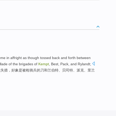
me in affright
as
though tossed back and forth between
illade
of
the brigades
of
Kempt
, Best, Pack, and Rylandt;
慌失措，
好象是
被枪
骑兵
的刀
和
兰伯特、贝司特、派克、里兰