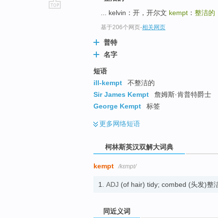
... kelvin：开，开尔文
kempt
：
整洁的
go
top
基于206个网页
-
相关网页
普特
名字
短语
ill-kempt
不整洁的
Sir James Kempt
詹姆斯·肯普特爵士
George Kempt
标签
更多
网络短语
柯林斯英汉双解大词典
kempt
/kɛmpt/
1.
ADJ
(of hair) tidy; combed (头
同近义词