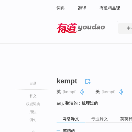
词典
翻译
有道精品课
中
有道 - 网易旗下搜索
kempt
目录
英
[kempt]
美
[kempt]
释义
adj. 整洁的；梳理过的
权威词典
用法
网络释义
专业释义
英英
例句
整洁的