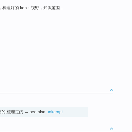
，梳理好的 ken：视野，知识范围 ...
发)整洁的,梳理过的 → see also
unkempt