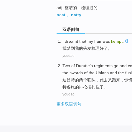
adj. 整洁的；梳理过的
neat
,
natty
双语例句
I
dreamt that
my
hair
was
kempt
.
我
梦到
我
的头发
梳理好
了
。
youdao
Two
of
Durutte's regiments
go
and co
the swords
of
the
Uhlans
and
the
fus
迪吕特
的
两个
联队
，跑
去
又跑来，惊
特
各
旅的
排枪捆扎住
了。
youdao
更多双语例句