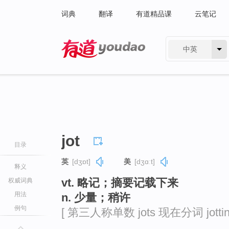
词典
翻译
有道精品课
云笔记
中英
有道 - 网易旗下搜索
jot
目录
英
[dʒɒt]
美
[dʒɑːt]
释义
vt. 略记；摘要记载下来
权威词典
用法
n. 少量；稍许
例句
[ 第三人称单数 jots 现在分词 jotting