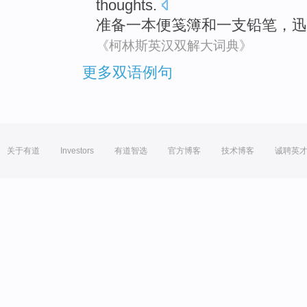
thoughts
.
准备
一
本便笺簿
和
一支铅笔
，
迅
《柯林斯英汉双解大词典》
更多双语例句
关于有道
Investors
有道智选
官方博客
技术博客
诚聘英