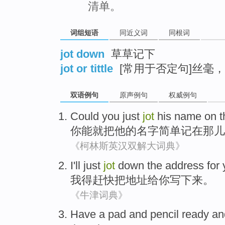
清单。
词组短语
同近义词
同根词
jot down
草草记下
jot or tittle
[常用于否定句]丝毫
双语例句
原声例句
权威例句
Could
you
just
jot
his
name
on
t
你
能
就
把
他
的
名字
简单记
在
那儿
《柯林斯英汉双解大词典》
I
'll
just
jot
down
the
address
for
我
得
赶快
把
地址
给
你
写
下来
。
《牛津词典》
Have
a
pad
and
pencil
ready
an