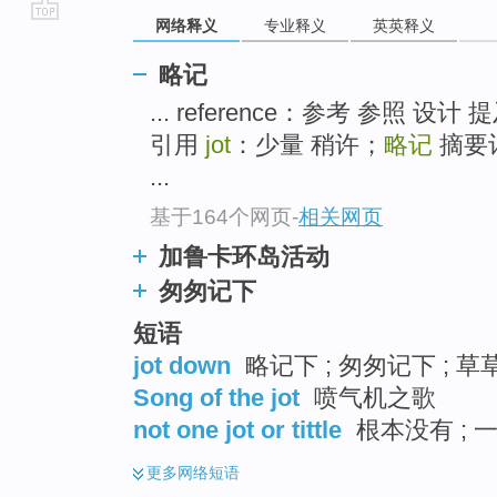
网络释义
专业释义
英英释义
go
top
略记
... reference：参考 参照 
引用
jot
：少量 稍许；
略记
摘要
...
基于164个网页
-
相关网页
加鲁卡环岛活动
匆匆记下
短语
jot down
略记下 ; 匆匆记下 ; 草
Song of the jot
喷气机之歌
not one jot or tittle
根本没有 ; 
更多
网络短语