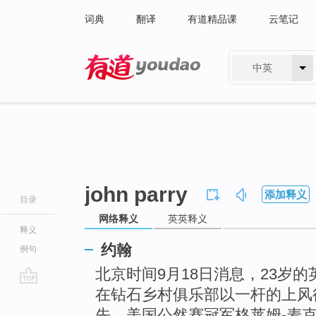
词典
翻译
有道精品课
云笔记
中英
有道 - 网易旗下搜索
john parry
添加释义
目录
网络释义
英英释义
释义
约翰
例句
北京时间9月18日消息，23岁的
在钻石乡村俱乐部以一杆的上风
go
top
先，美国公然赛冠军格莱姆-麦