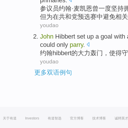
primaries
.
参议员
约翰·
麦凯恩
曾
一度坚持
但
为
在
共和党预选赛中避免相关
youdao
John
Hibbert set up a goal
with
could only
parry
.
约翰
hibbert
的大力轰门，使得
守
youdao
更多双语例句
关于有道
Investors
有道智选
官方博客
技术博客
诚聘英