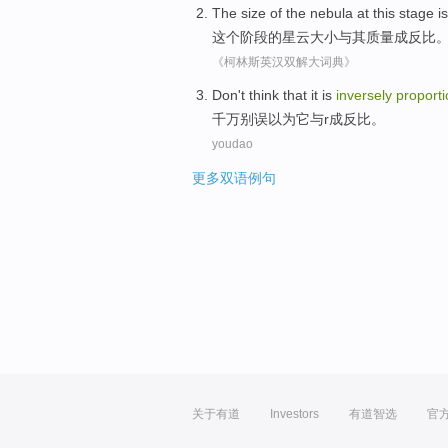
The
size
of
the
nebula at
this
stage
i
这个
阶段
的
星云
大小
与其
质量
成
反比
《柯林斯英汉双解大词典》
Don't
think that
it
is
inversely
proporti
千万
别
误
以为
它
与
r
成
反比
。
youdao
更多双语例句
关于有道
Investors
有道智选
官