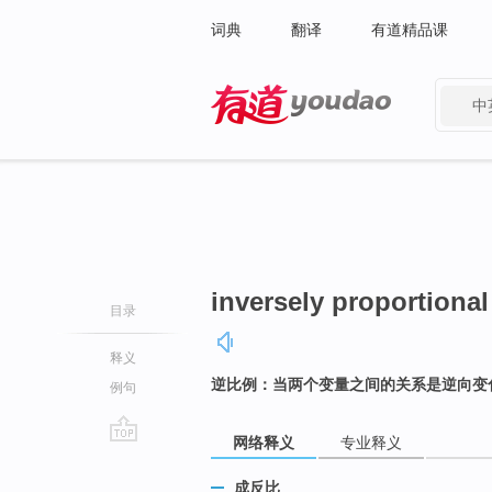
词典
翻译
有道精品课
中
有道 - 网易旗下搜索
inversely proportional
目录
释义
逆比例：当两个变量之间的关系是逆向变
例句
网络释义
专业释义
go
top
成反比