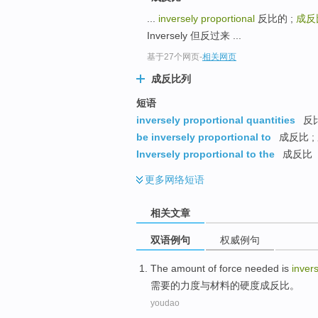
...
inversely proportional
反比的 ;
成反
Inversely 但反过来 ...
基于27个网页
-
相关网页
成反比列
短语
inversely proportional quantities
反
be inversely proportional to
成反比 ;
Inversely proportional to the
成反比
更多
网络短语
相关文章
双语例句
权威例句
The amount
of
force
needed
is
inver
需要
的
力度与
材料
的
硬度
成
反比
。
youdao