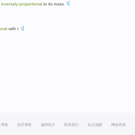
s
inversely
proportional
to its
mass
.
。
onal
with
r
.
方博客
技术博客
诚聘英才
联系我们
站点地图
网络举报