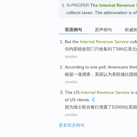
1.
N-PROPER
The Internal Revenue 
collects taxes. The abbreviatio
双语例句
原声例句
权威
But
the
Internal
Revenue
Service
col
但
内部
税收
部门
只
收集到了
586亿美元
youdao
According to
one
poll
,
Americans
thin
根据
一
项
调查
，
美国
认为
美联储
比
国
youdao
The
US
Internal
Revenue
Service
is 
of
US
clients.
因为
瑞士联合
银行
泄露
了52000位
美国
youdao
更多双语例句