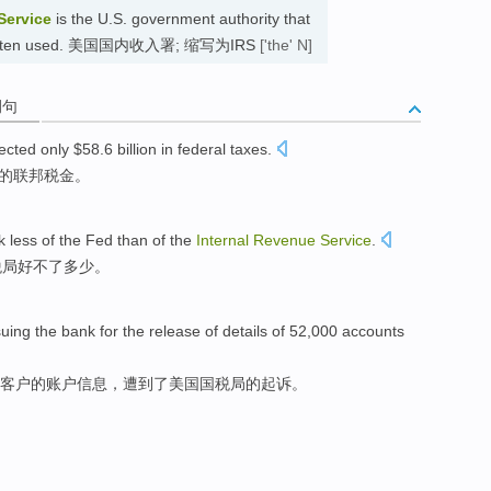
Service
is the U.S. government authority that
n is often used. 美国国内收入署; 缩写为IRS
['the' N]
例句
lected
only
$58.6 billion
in
federal
taxes
.
的
联邦
税金
。
k
less of
the Fed
than
of the
Internal
Revenue
Service
.
税局
好不了多少。
suing
the
bank
for
the
release
of
details
of
52,000
accounts
客户
的
账户
信息
，遭到了美国
国税局
的起诉。