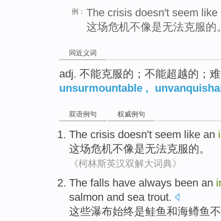
The crisis doesn't seem lik
例：
这场危机不像是无法克服的
同近义词
adj. 不能克服的；不能超越的；
unsurmountable
,
unvanquisha
双语例句
权威例句
The crisis
doesn't
seem like
an
这场
危机
不
像是
无法克服的。
《柯林斯英汉双解大词典》
The
falls
have always been
an
salmon
and
sea
trout
.
这些
瀑布
始终
是
鲑鱼
和
海
鳟鱼
不