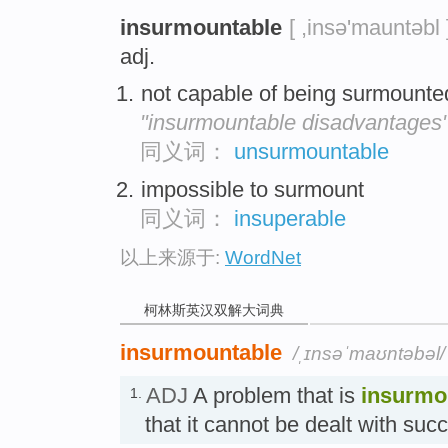
insurmountable
[ ,insə'mauntəbl 
adj.
not capable of being surmount
"insurmountable disadvantages
同义词：
unsurmountable
impossible to surmount
同义词：
insuperable
以上来源于:
WordNet
柯林斯英汉双解大词典
insurmountable
/ˌɪnsəˈmaʊntəbəl/
ADJ
A problem that is
insurmo
1.
that it cannot be dealt with 