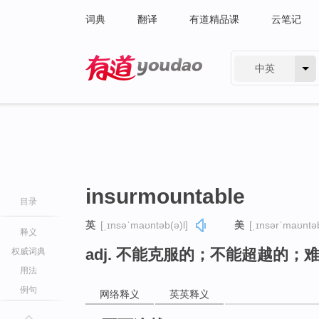
词典
翻译
有道精品课
云笔记
中英
有道 - 网易旗下搜索
insurmountable
目录
英
[ˌɪnsəˈmaʊntəb(ə)l]
美
[ˌɪnsərˈmaʊntəb
释义
adj. 不能克服的；不能超越的；
权威词典
用法
例句
网络释义
英英释义