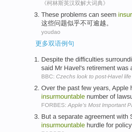
《柯林斯英汉双解大词典》
These
problems
can
seem
insu
这些
问题
似乎
不可逾越
。
youdao
更多双语例句
Despite the difficulties surround
said Mr Havel's retirement was
BBC:
Czechs look to post-Havel life
Over the past few years, Apple
insurmountable
number of lawsu
FORBES:
Apple's Most Important Pa
But a separate agreement with
insurmountable
hurdle for poli