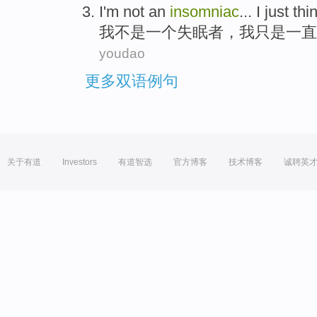
I
'm
not
an
insomniac
...
I
just
thi
我
不是
一个
失眠
者，我
只是
一直
youdao
更多双语例句
关于有道
Investors
有道智选
官方博客
技术博客
诚聘英