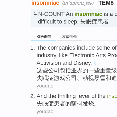
insomniac
TEM8
/ɪnˈsɒmnɪˌæk/
N-COUNT
An
insomniac
is a 
1.
difficult to sleep. 失眠症患者
双语例句
权威例句
The
companies
include
some
of
industry
,
like
Electronic
Arts Pro
Activision
and
Disney
.
这些
公司
包括
业界
的
一些
重量级
失眠症
游戏
公司、动视
暴雪
和
迪
youdao
And the
thrilling
fever
of
the
ins
失眠症
患者
的
颤抖
发烧
。
youdao