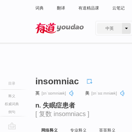
词典
翻译
有道精品课
云笔记
中英
有道 - 网易旗下搜索
insomniac
目录
英
[ɪnˈsɒmniæk]
美
[ɪnˈsɑːmniæk]
释义
n. 失眠症患者
权威词典
例句
[ 复数 insomniacs ]
网络释义
专业释义
英英释义