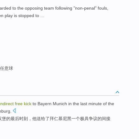
rded to the opposing team following "non-penal" fouls,
n play is stopped to ...
接任意球
indirect
free
kick
to
Bayern
Munich
in
the
last
minute
of
the
burg
.
汉堡
的
最后
时刻
，
他
送给了拜仁
慕尼黑
一个
极具争议的
间接