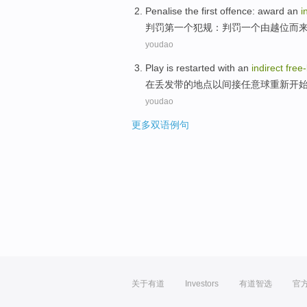
Penalise
the first
offence
:
award
an
i
判罚
第一
个
犯规
：
判罚
一个
由
越位
而
youdao
Play
is
restarted
with an
indirect
free-
在
丢
发带的
地点
以
间接
任意球
重新
开
youdao
更多双语例句
关于有道
Investors
有道智选
官