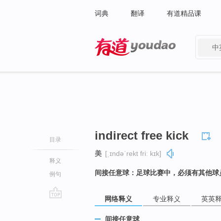
词典
翻译
有道精品课
中
有道 - 网易旗下搜索
indirect free kick
目录
美
[ˌɪndəˈrekt friː kɪk]
释义
间接任意球：足球比赛中，必须有其他球
例句
网络释义
专业释义
英英
go
top
间接任意球