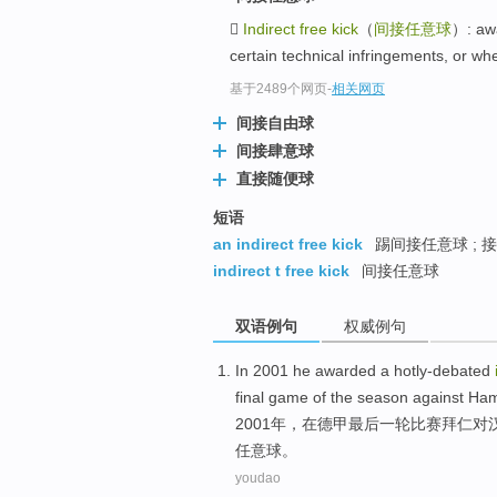

Indirect free kick
（
间接任意球
）: awa
certain technical infringements, or whe
基于2489个网页
-
相关网页
间接自由球
间接肆意球
直接随便球
短语
an indirect free kick
踢间接任意球 ; 
indirect t free kick
间接任意球
双语例句
权威例句
In 2001
he
awarded
a
hotly-debated
final
game
of the season
against
Ham
2001年，
在
德甲
最后
一轮
比赛
拜仁
对
任意球
。
youdao