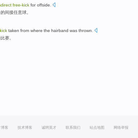
ndirect
free-
kick
for offside
.
来的
间接
任意球
。
kick
taken from
where
the hairband was
thrown
.
始
比赛
。
方博客
技术博客
诚聘英才
联系我们
站点地图
网络举报