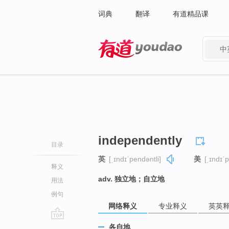
词典
翻译
有道精品课
中
有道 - 网易旗下搜索
independently
目录
英
[ˌɪndɪˈpendəntli]
美
[ˌɪndɪˈp
释义
adv. 独立地；自立地
用法
例句
网络释义
专业释义
英英
go
各自地