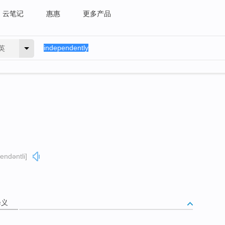
云笔记
惠惠
更多产品
英
endəntli]
释义