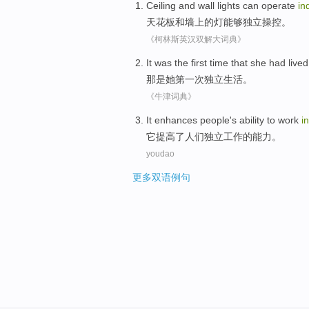
Ceiling
and
wall
lights
can
operate
in
天花板
和
墙上
的
灯
能够
独立
操控
。
《柯林斯英汉双解大词典》
It
was
the first
time
that
she
had
lived
那
是
她
第一
次
独立
生活
。
《牛津词典》
It
enhances
people
's
ability
to
work
i
它
提高了
人们
独立
工作
的
能力
。
youdao
更多双语例句