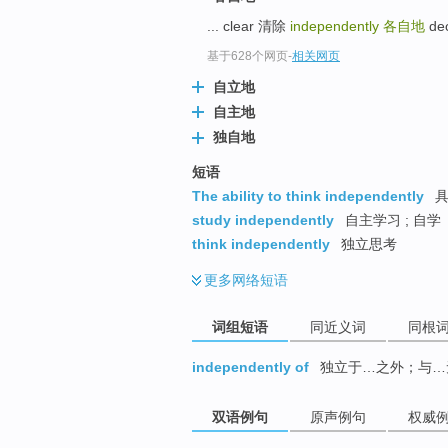
top
... clear 清除
independently
各自地
de
基于628个网页
-
相关网页
自立地
自主地
独自地
短语
The ability to think independently
具
study independently
自主学习 ; 自学
think independently
独立思考
更多
网络短语
词组短语
同近义词
同根
independently of
独立于…之外；与…
双语例句
原声例句
权威