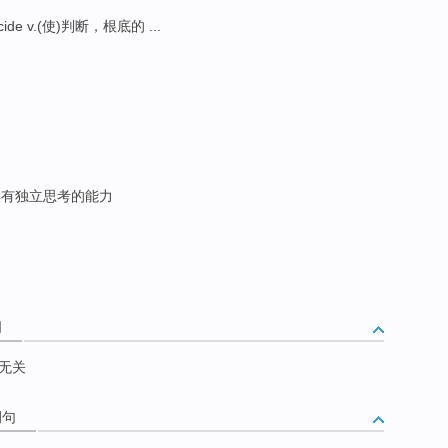
cide v.(使)判断，根底的 ...
有独立思考的能力
词
无关
例句