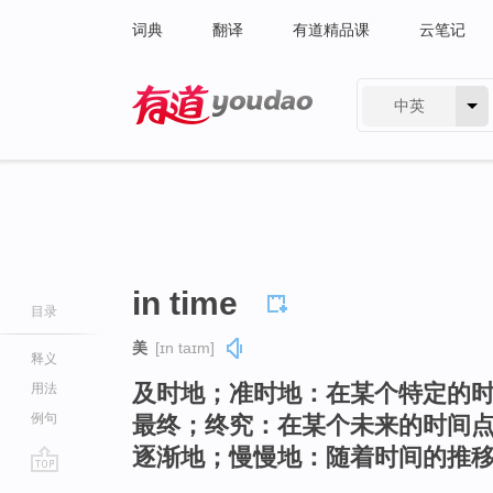
词典
翻译
有道精品课
云笔记
中英
有道 - 网易旗下搜索
in time
目录
美
[ɪn taɪm]
释义
及时地；准时地：在某个特定的
用法
例句
最终；终究：在某个未来的时间
逐渐地；慢慢地：随着时间的推
go