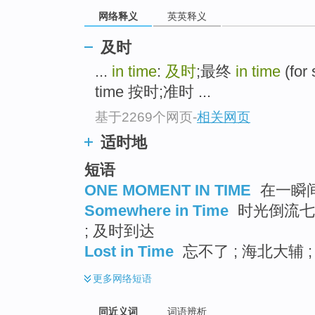
top
网络释义
英英释义
及时
...
in time
:
及时
;最终
in time
(for 
time 按时;准时 ...
基于2269个网页
-
相关网页
适时地
短语
ONE MOMENT IN TIME
在一瞬间 
Somewhere in Time
时光倒流七十
; 及时到达
Lost in Time
忘不了 ; 海北大辅 
更多
网络短语
同近义词
词语辨析