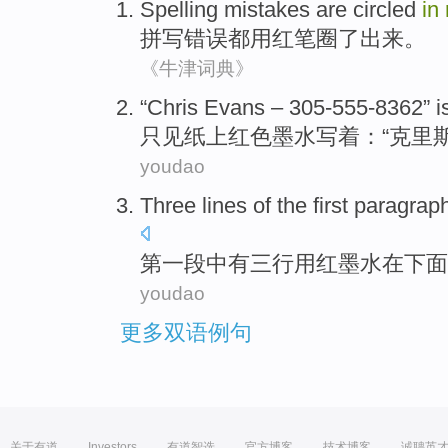
Spelling
mistakes
are
circled
in
拼写
错误
都
用
红
笔
圈了出来
。
《牛津词典》
“
Chris
Evans
– 305-555-8362” i
只见纸
上
红色
墨水
写着
：“
克里
youdao
Three
lines
of
the first
paragrap
第一
段
中
有三
行
用
红
墨水
在
下面
youdao
更多双语例句
关于有道
Investors
有道智选
官方博客
技术博客
诚聘英