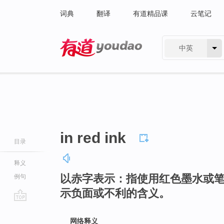
词典
翻译
有道精品课
云笔记
中英
有道 - 网易旗下搜索
in red ink
目录
释义
以赤字表示：指使用红色墨水或
例句
示负面或不利的含义。
go
top
网络释义