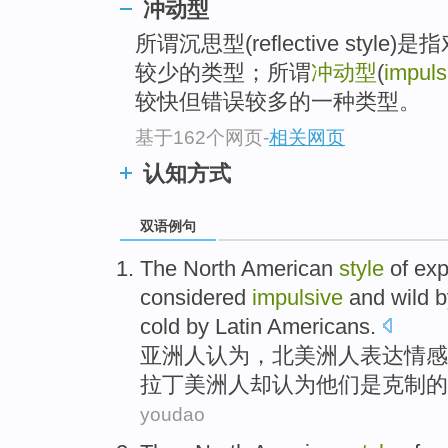
冲动型
所谓沉思型(reflective sty
较少的类型；所谓
冲动型
(
impuls
较快但错误较多的一种类型。
基于162个网页
-
相关网页
认知方式
双语例句
The
North American
style
of
exp
considered
impulsive
and
wild 
cold
by
Latin
Americans.
亚洲人
认为
，
北美洲
人
表达
情感
拉丁美洲人
却
认为他们是
克制
的
youdao