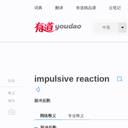
词典
翻译
有道精品课
云笔记
中英
有道 - 网易旗下搜索
impulsive reaction
目录
释义
脉冲反酌
例句
网络释义
专业释义
go
top
脉冲反酌