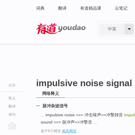
词典
翻译
有道精品课
云笔记
中英
有道 - 网易旗下搜索
impulsive noise signal
目录
网络释义
释义
脉冲杂波信号
翻译
例句
... impulsive noise ==> 冲击噪声=>冲撃雑音
impul
sound ==> 脉冲声=>冲撃音 ...
基于6个网页
-
相关网页
go