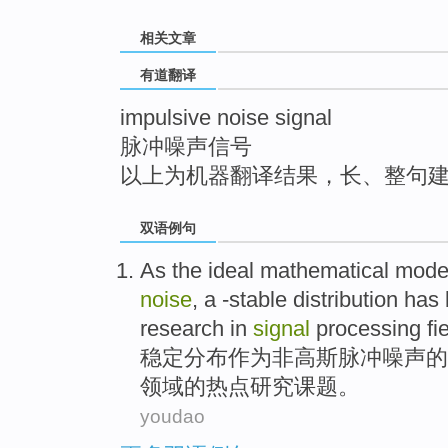
top
相关文章
有道翻译
impulsive noise signal
脉冲噪声信号
以上为机器翻译结果，长、整句
双语例句
As
the ideal
mathematical
mode
noise
,
a -stable
distribution
has
research
in
signal
processing
fi
稳定
分布
作为
非高斯
脉冲
噪声
的
领域
的
热点
研究
课题。
youdao