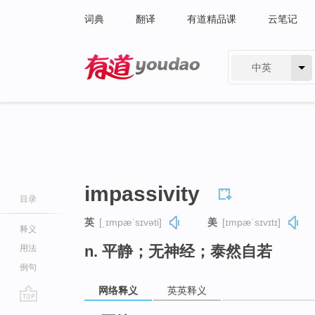
词典
翻译
有道精品课
云笔记
中英
有道 - 网易旗下搜索
impassivity
目录
英
[ˌɪmpæˈsɪvəti]
美
[ɪmpæˈsɪvɪtɪ]
释义
n. 平静；无神经；泰然自若
用法
例句
网络释义
英英释义
go