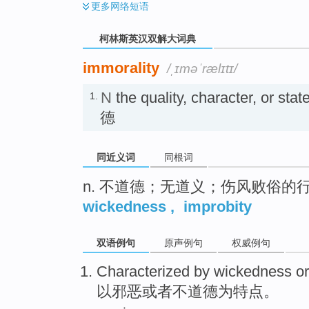
更多
网络短语
柯林斯英汉双解大词典
immorality
/ˌɪməˈrælɪtɪ/
N
the quality, character, or st
1.
德
同近义词
同根词
n. 不道德；无道义；伤风败俗的
wickedness
,
improbity
双语例句
原声例句
权威例句
Characterized by
wickedness
or
以
邪恶
或者
不道德为特点
。