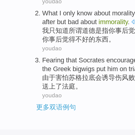
youdao
What
I
only
know
about
morality
after but
bad
about
immorality
.
我
只
知道
所谓道德
是
指
你
事后
觉
你
事后
觉得不好
的东西。
youdao
Fearing that
Socrates
encourag
the
Greek
bigwigs
put
him
on
tri
由于
害怕
苏格拉底
会
诱导伤风败
送上了
法庭
。
youdao
更多双语例句