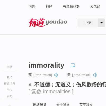
词典
翻译
有道精品课
云笔记
中英
有道 - 网易旗下搜索
immorality
目录
英
[ˌɪməˈræləti]
美
[ˌɪməˈræləti]
释义
n. 不道德；无道义；伤风败俗的
权威词典
用法
[ 复数 immoralities ]
例句
网络释义
专业释义
英英释义