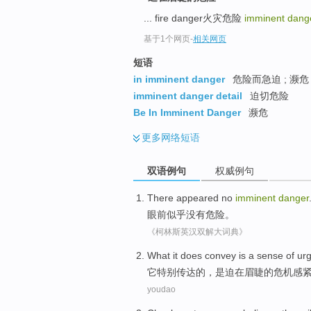
... fire danger火灾危险
imminent dang
基于1个网页
-
相关网页
短语
in imminent danger
危险而急迫 ; 濒危
imminent danger detail
迫切危险
Be In Imminent Danger
濒危
更多
网络短语
双语例句
权威例句
There
appeared
no
imminent
danger
眼前似乎
没有
危险
。
《柯林斯英汉双解大词典》
What
it
does convey
is
a sense
of
ur
它
特别
传达
的
，
是
迫在眉睫
的
危机感
youdao