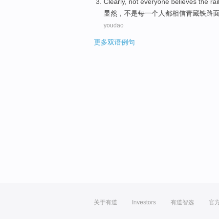
Clearly
,
not
everyone
believes
the ra
显然
，
不是
每一个人都
相信
青藏
铁路
youdao
更多双语例句
关于有道
Investors
有道智选
官