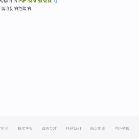
ilway
is in
imminent
danger
.
面临
迫切的危险的。
方博客
技术博客
诚聘英才
联系我们
站点地图
网络举报