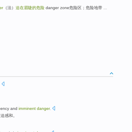
er
（法）
迫在眉睫的危险
danger zone危险区；危险地带 ...
.
gency
and
imminent
danger
.
紧迫感
和
。