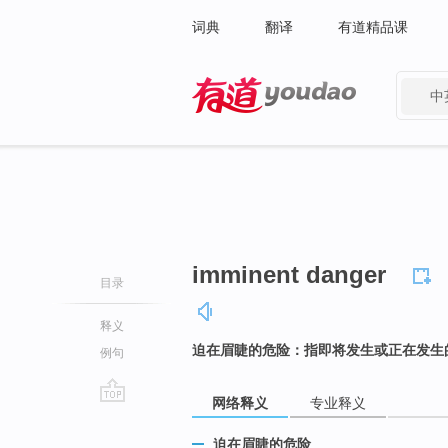
词典
翻译
有道精品课
中
有道 - 网易旗下搜索
imminent danger
目录
释义
迫在眉睫的危险：指即将发生或正在发生
例句
网络释义
专业释义
go
top
迫在眉睫的危险