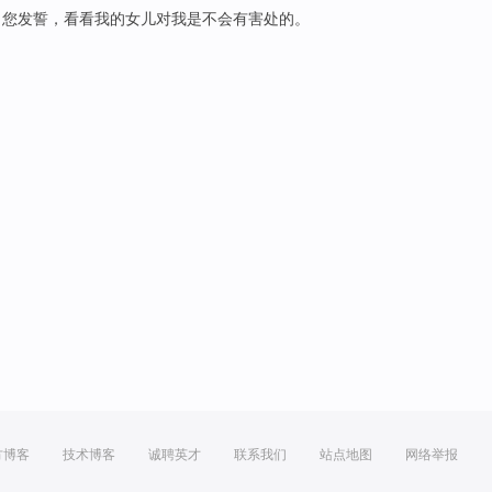
向您
发誓
，
看看
我的女儿对
我
是
不会
有
害处
的。
方博客
技术博客
诚聘英才
联系我们
站点地图
网络举报