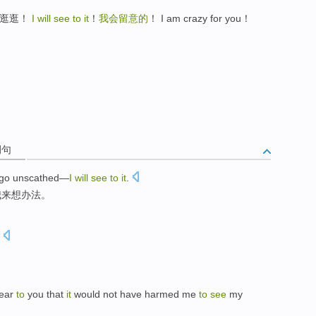
你四处逛逛！
I will see to it
！
我会留意的
！ I am crazy for you！
例句
go unscathed
—
I
will
see
to
it
.
我
来想办法。
ear
to
you
that
it
would not
have
harmed
me
to
see
my