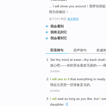
... I will show you around！我带
我为你疯狂！ ...
基于34个网页
-
相关网页
我会看到
我将见到它
我会看到它
双语例句
原声例句
权威
Set thy mind at ease
—
thy
back
shall
放心
吧——
你
的
背
会
毫发
无损的——
youdao
I
will
see
to
it
that everything
is ready
.
我会
注意
把
一切
准备
妥当的。
youdao
I
will
wait
as long
as
you
like
,
but
I
sw
daughter
.