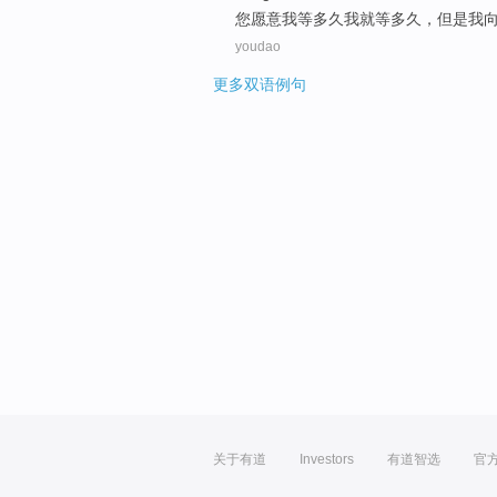
您
愿意
我等
多久
我
就等多久，
但是
我
youdao
更多双语例句
关于有道
Investors
有道智选
官