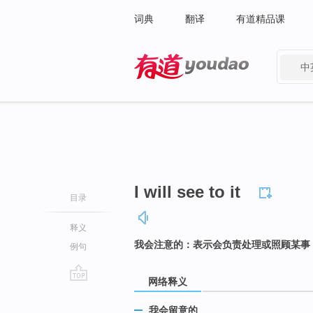
词典
翻译
有道精品课
中
有道 - 网易旗下搜索
I will see to it
目录
释义
我会注意的：表示会负责处理或照顾某事
例句
网络释义
go
top
我会留意的