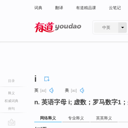
词典
翻译
有道精品课
云笔记
中英
有道 - 网易旗下搜索
i
目录
英
[aɪ]
美
[aɪ]
释义
n. 英语字母 i; 虚数；罗马数字
权威词典
例句
网络释义
专业释义
英英释义