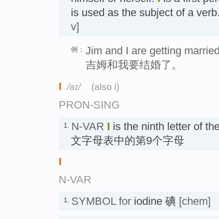
is used as the subject of a 
v]
Jim and I are getting married
例：
吉姆和我要结婚了。
I
/aɪ/
(also i)
PRON-SING
N-VAR
I
is the ninth letter of t
1.
文字母表中的第9个字母
I
N-VAR
SYMBOL for
iodine 碘
[chem]
1.