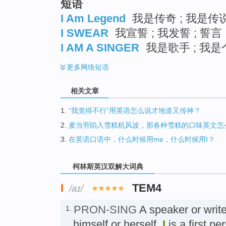
短语
go
top
I Am Legend
我是传奇 ; 我是传说 
I SWEAR
我宣誓 ; 我发誓 ; 誓言
I AM A SINGER
我是歌手 ; 我是
更多
网络短语
相关文章
1.
“我觉得不行”用英语怎么说才地道又传神？
2.
麦当劳陷入雪糕机风波，那各种雪糕的口味英文怎
3.
在英语口语中，什么时候用me，什么时候用I？
柯林斯英汉双解大词典
I
TEM4
/aɪ/
PRON-SING
A speaker or writ
1.
himself or herself.
I
is a first p