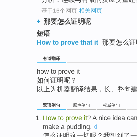
top
基于16个网页
-
相关网页
那要怎么证明呢
短语
How to prove that it
那要怎么证
有道翻译
how to prove it
如何证明呢？
以上为机器翻译结果，长、整句
双语例句
原声例句
权威例句
How
to
prove
it
?
A
nice
idea
ca
make
a
pudding
.
怎么
证明
这一切
呢？
我
想到了
一