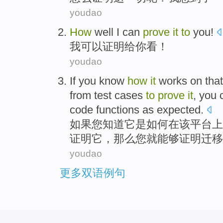
youdao
How
well
I
can
prove
it
to
you
!
我
可以
证明
给
你
看！
youdao
If
you
know
how
it
works
on
that
from
test
cases
to
prove
it
, you
code
functions as expected
.
如果
您
知道
它
是
如何
在
该
平台上
证明
它，那么您就
能够
证明
迁移
youdao
更多双语例句