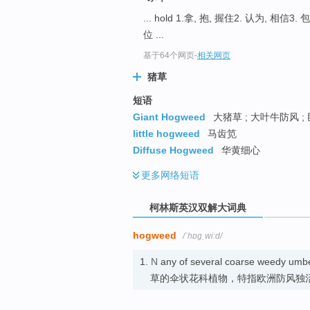
go
... hold 1.拿, 抱, 握住2. 认为, 相信3.
top
位 ...
基于64个网页
-
相关网页
猪草
短语
Giant Hogweed
大猪草 ; 大叶牛防风 ;
little hogweed
马齿笕
Diffuse Hogweed
华黄细心
更多
网络短语
柯林斯英汉双解大词典
hogweed
/ˈhɒɡˌwiːd/
1.
N
any of several coarse weedy umb
草的伞状花科植物，特指欧洲防风独活属植