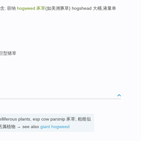
 包含; 容纳
hogweed
豕草
(如美洲豚草) hogshead 大桶,液量单
 巨型猪草
elliferous plants, esp cow parsnip 豕草; 粗糙似
物 → see also
giant hogweed