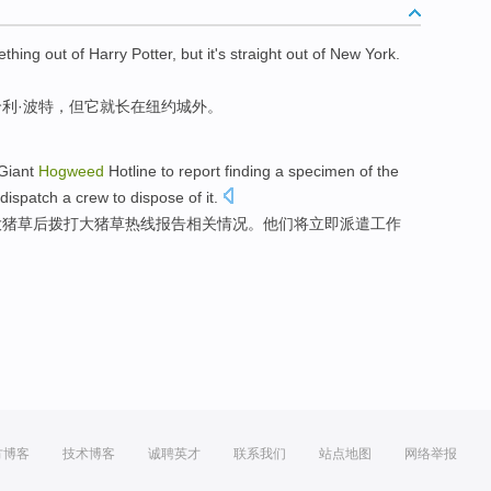
thing out of
Harry
Potter
,
but
it
's
straight out of
New York
.
哈利
·
波特
，
但
它
就
长在
纽约
城外。
Giant
Hogweed
Hotline
to
report
finding
a specimen
of
the
dispatch
a
crew
to dispose of it.
大
猪草
后拨打大猪草
热线
报告
相关情况。
他们
将
立即
派遣
工作
方博客
技术博客
诚聘英才
联系我们
站点地图
网络举报