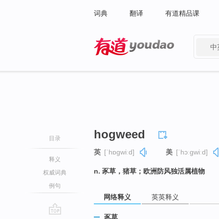
词典
翻译
有道精品课
中
有道 - 网易旗下搜索
hogweed
目录
英
[ˈhɒɡwiːd]
美
[ˈhɔːɡwiːd]
释义
n. 豕草，猪草；欧洲防风独活属植物
权威词典
例句
网络释义
英英释义
豕草