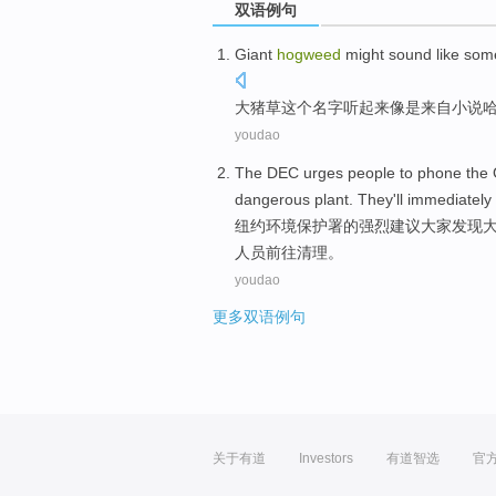
双语例句
Giant
hogweed
might
sound
like
some
大猪草
这个名字
听起来
像是
来自小说
youdao
The DEC
urges
people
to phone the 
dangerous plant.
They
'll
immediately
纽约环境保护署
的
强烈
建议
大家
发现
人员前往清理。
youdao
更多双语例句
关于有道
Investors
有道智选
官