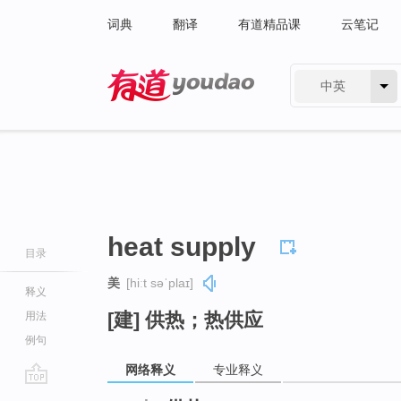
词典
翻译
有道精品课
云笔记
中英
有道 - 网易旗下搜索
heat supply
目录
美
[hiːt səˈplaɪ]
释义
[建] 供热；热供应
用法
例句
网络释义
专业释义
go