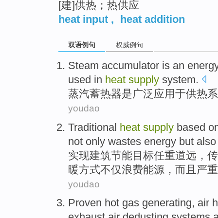
[建]供热；热供应
heat input
,
heat addition
双语例句
权威例句
Steam
accumulator
is
an
energy
used in
heat
supply
system
.
蒸汽
蓄热器
是
广泛
应用于
供热
系
youdao
Traditional
heat
supply
based o
not only
wastes
energy
but also
实现建筑节能目标任重道远，
传
暖
方式
不仅
浪费
能源
，
而且
严重
youdao
Proven hot gas generating
,
air
h
exhaust air
dedusting
systems
a