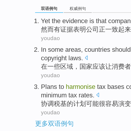
双语例句
权威例句
Yet
the
evidence
is that
compan
然而
有
证据表明
公司
正
一致
起来
youdao
In
some
areas
,
countries
should
copyright
laws.
在
一些
区域
，
国家
应该
让
消费者
youdao
Plans
to
harmonise
tax bases
c
minimum
tax
rates.
协调
税基的
计划
可能
很
容易
演变
youdao
更多双语例句