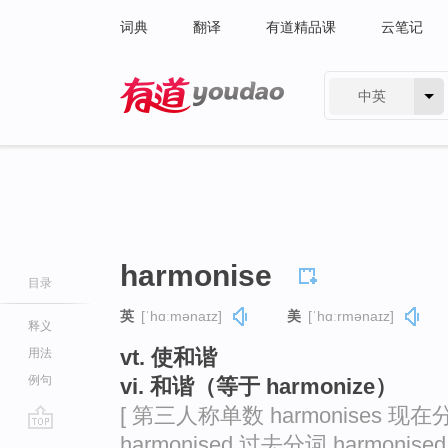
词典
翻译
有道精品课
云笔记
中英
有道 - 网易旗下搜索
harmonise
目录
英
[ˈhɑːmənaɪz]
美
[ˈhɑːrmənaɪz]
释义
vt. 使和谐
用法
例句
vi. 和谐（等于 harmonize）
[ 第三人称单数 harmonises 现在分
harmonised 过去分词 harmonised 
go