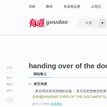
词典
翻译
有道精品课
云笔记
中英
有道 - 网易旗下搜索
handing over of the d
目录
网络释义
释义
移交单据
翻译
例句
...果合同涉及到货物的运输 ，卖方应把货物交给第一承运人( 
交单据
(
HANDING OVER OF THE DOCUMENTS
) 
基于12个网页
-
相关网页
go