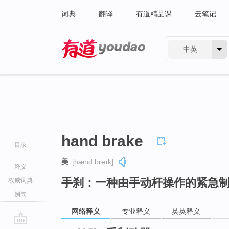
词典
翻译
有道精品课
云笔记
中英
有道 - 网易旗下搜索
hand brake
目录
美
[hænd breɪk]
释义
手刹：一种由手动杆操作的紧急
权威词典
例句
网络释义
专业释义
英英释义