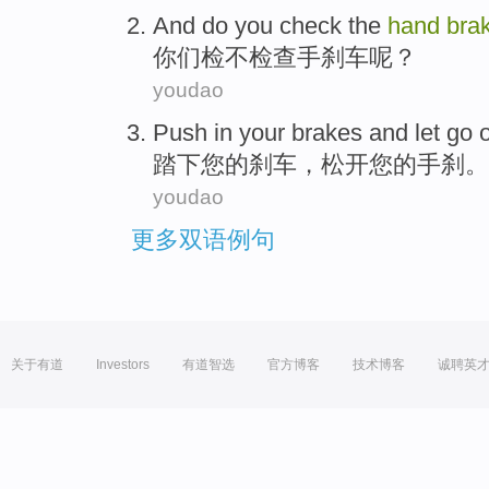
And do you
check
the
hand
bra
你们
检不
检查
手
刹车呢？
youdao
Push
in
your
brakes
and let go
o
踏下
您
的
刹车
，松开您的
手
刹
。
youdao
更多双语例句
关于有道
Investors
有道智选
官方博客
技术博客
诚聘英