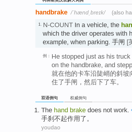
handbrake
/ˈhændˌbreɪk/
(also h
N-COUNT
In a vehicle, the
han
1.
which the driver operates with h
example, when parking. 手闸
[
He stopped just as his truck 
例：
on the handbrake, and stepp
就在他的卡车沿陡峭的斜坡
住了手闸，然后下了车。
双语例句
权威例句
The
hand
brake
does not work.
手
刹
不起作用
了
。
youdao