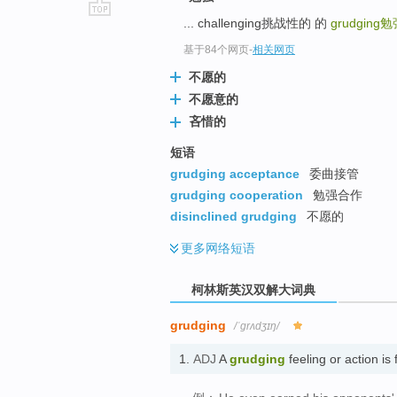
... challenging挑战性的 的
grudging
勉
go
top
基于84个网页
-
相关网页
不愿的
不愿意的
吝惜的
短语
grudging acceptance
委曲接管
grudging cooperation
勉强合作
disinclined grudging
不愿的
更多
网络短语
柯林斯英汉双解大词典
grudging
/ˈgrʌdʒɪŋ/
1.
ADJ
A
grudging
feeling or action is