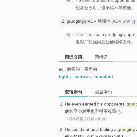
例：
He even earned his opponents' 
他甚至令对手也不得不尊重他。
2.
grudgingly
ADV
勉强地
[ADV with v]
例：
The film studio grudgingly agre
电影厂勉强同意让他继续工作。
同近义词
同根词
adj. 勉强的；吝啬的
tight
,
narrow
,
reluctant
双语例句
权威例句
He
even
earned
his
opponents'
grud
他
甚至
令
对手
也不得不
尊重
他
。
《柯林斯英汉双解大词典》
He
could not help
feeling
a
grudging
a
他
不禁
感到
不得不
钦佩
这位
老太太
。