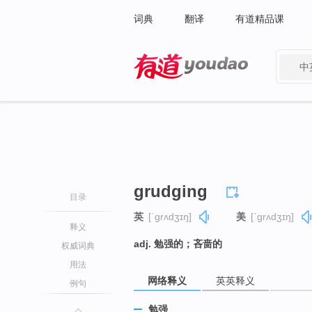
词典
翻译
有道精品课
中
有道 - 网易旗下搜索
grudging
目录
英
[ˈɡrʌdʒɪŋ]
美
[ˈɡrʌdʒɪŋ]
释义
adj. 勉强的；吝啬的
权威词典
用法
网络释义
英英释义
例句
勉强