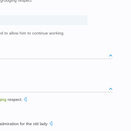
grudging respect.
ed to allow him to continue working.
ging
respect.
dmiration for
the
old lady
.