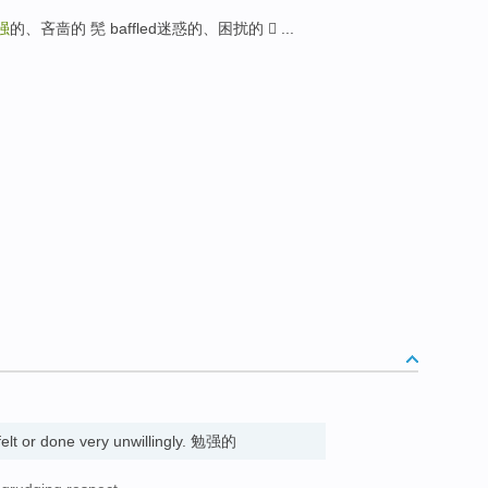
强
的、吝啬的 髧 baffled迷惑的、困扰的  ...
 felt or done very unwillingly. 勉强的