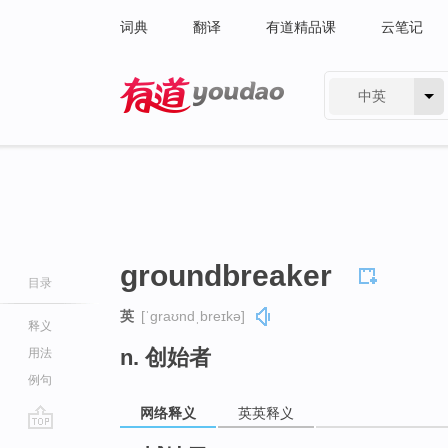
词典
翻译
有道精品课
云笔记
中英
有道 - 网易旗下搜索
groundbreaker
目录
英
[ˈɡraʊndˌbreɪkə]
释义
n. 创始者
用法
例句
网络释义
英英释义
go