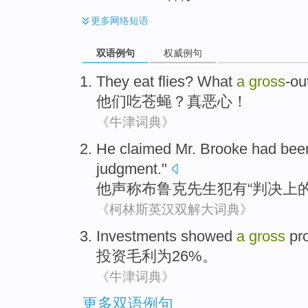
更多
网络短语
双语例句
权威例句
They
eat
flies
?
What
a
gross
-ou
他们
吃
苍蝇
？
真
恶心！
《牛津词典》
He
claimed
Mr.
Brooke
had been
judgment
."
他
声称
布鲁克
先生
犯有
“
判决上
《柯林斯英汉双解大词典》
Investments
showed
a
gross
pro
投资
毛利
为26%。
《牛津词典》
更多双语例句