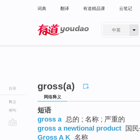
词典
翻译
有道精品课
云笔记
中英
有道 - 网易旗下搜索
gross(a)
目录
网络释义
释义
短语
例句
gross a
总的 ; 名称 ; 严重的
gross a newtional product
国民
go
Gross A K
名称
top