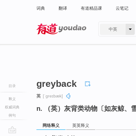
词典
翻译
有道精品课
云笔记
中英
有道 - 网易旗下搜索
greyback
目录
英
[ˈɡreɪbæk]
释义
n. （英）灰背类动物〔如灰鲸、
权威词典
例句
网络释义
英英释义