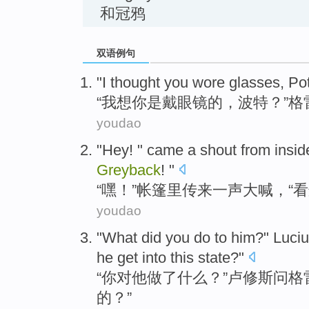
和冠鸦
双语例句
"
I
thought you
wore
glasses
,
Pot
“
我
想你
是
戴
眼镜
的，
波特
？”
格
youdao
"
Hey
! "
came
a
shout
from insid
Greyback
! "
“
嘿
！”
帐篷
里
传来
一
声大喊
，“
看
youdao
"What
did
you
do
to
him
?"
Luci
he
get
into
this
state?"
“
你
对
他
做
了什么？”
卢修斯
问
格
的？”