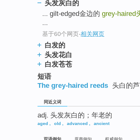
头发灰白的
top
... gilt-edged金边的
grey-haired
...
基于60个网页
-
相关网页
白发的
头发花白
白发苍苍
短语
The grey-haired reeds
头白的芦
同近义词
adj. 头发灰白的；年老的
aged
,
old
,
advanced
,
ancient
双语例句
原声例句
权威例句