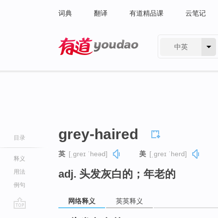
词典
翻译
有道精品课
云笔记
中英
有道 - 网易旗下搜索
grey-haired
目录
英
[ˌɡreɪ ˈheəd]
美
[ˌɡreɪ ˈherd]
释义
adj. 头发灰白的；年老的
用法
例句
网络释义
英英释义
go