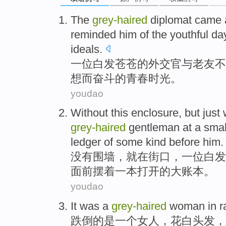
T
he
grey-haired
diplomat came a
reminded him of the youthful day
ideals.
一
位白发苍苍的外交官与老友不
想而奋斗的青春时光。
youdao
Without
this enclosure
, but
just
grey-haired
gentleman
at a
smal
ledger
of
some kind
before
him.
没有
围墙
，
就
在
街口
，
一
位白发
面前
摆着一本
打开
的
大
账本
。
youdao
It
was
a
grey-haired
woman
in 
跌倒的
是
一个
女人
，
花白
头发，