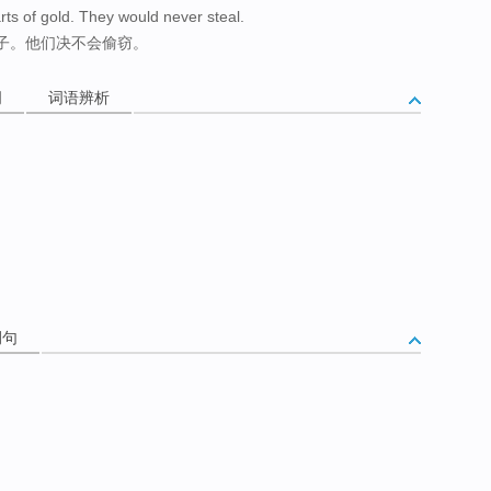
rts of gold. They would never steal.
子。他们决不会偷窃。
词
词语辨析
例句