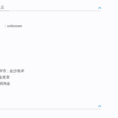
释义
e） ：unknown
岸市 ; 金沙海岸
 金奖章
矿洞淘金