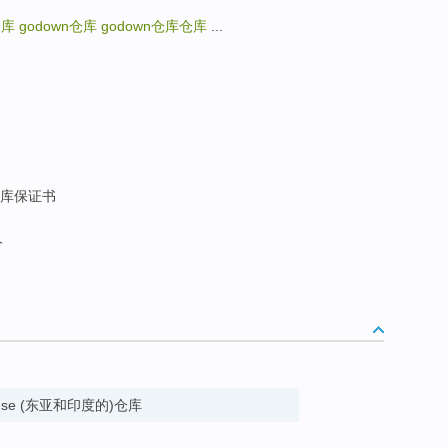
仓库
godown
仓库
godown
仓库
仓库
...
仓库保证书
价
arehouse (东亚和印度的)仓库