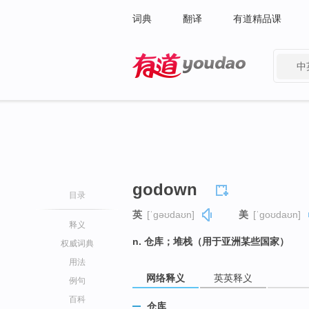
词典
翻译
有道精品课
中
有道 - 网易旗下搜索
godown
目录
英
[ˈɡəʊdaʊn]
美
[ˈɡoʊdaʊn]
释义
n. 仓库；堆栈（用于亚洲某些国家）
权威词典
用法
网络释义
英英释义
例句
百科
仓库