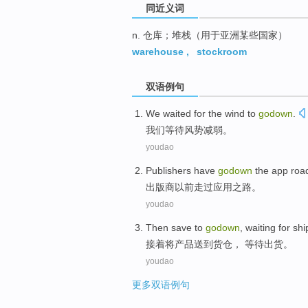
同近义词
n. 仓库；堆栈（用于亚洲某些国家）
warehouse
,
stockroom
双语例句
We
waited for
the wind to
godown
.
我们
等待
风势
减弱。
youdao
Publishers
have
godown
the
app
roa
出版商
以前
走过
应用
之路
。
youdao
Then
save
to
godown
,
waiting for
shi
接着
将产品
送到
货仓，
等待
出货。
youdao
更多双语例句