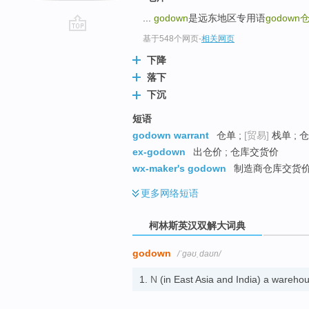
...
godown
是远东地区专用语
godown
go
基于548个网页
-
相关网页
top
下降
落下
下沉
短语
godown warrant
仓单 ;
[贸易]
栈单 ; 
ex-godown
出仓价 ; 仓库交货价
wx-maker's godown
制造商仓库交货
更多
网络短语
柯林斯英汉双解大词典
godown
/ˈɡəʊˌdaʊn/
1.
N
(in East Asia and India) a w