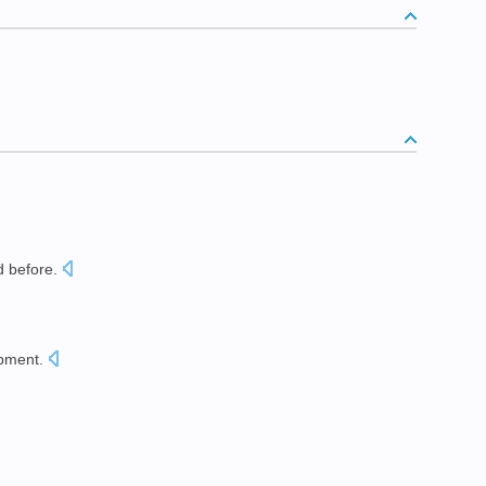
d
before
.
pment
.