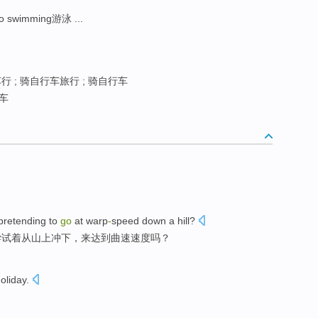
o swimming游泳 ...
行 ; 骑自行车旅行 ; 骑自行车
车
 pretending to
go
at
warp
-
speed
down a
hill
?
尝试着从
山上
冲下
，来达到曲速速度吗？
oliday.