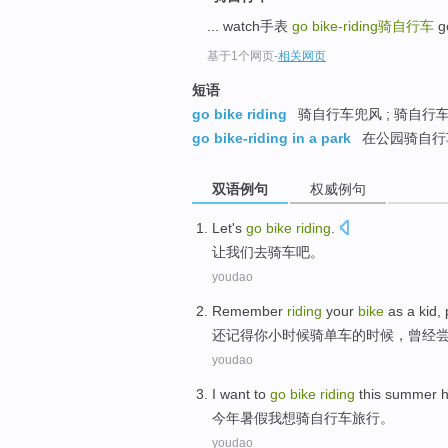
... watch手表
go bike-riding
骑自行车
g
基于1个网页
-
相关网页
短语
go bike riding
骑自行车兜风 ; 骑自行车
go bike-riding in a park
在公园骑自行
双语例句
权威例句
Let
's
go
bike
riding
.
让
我们
去
骑车吧。
youdao
Remember
riding
your
bike
as a kid
,
还记得
你
小时候
骑单车
的时候，曾经
youdao
I
want to
go
bike
riding
this summer
h
今年
暑假
我
想
骑
自行车旅行。
youdao