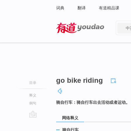
词典
翻译
有道精品课
中
有道 - 网易旗下搜索
go bike riding
目录
释义
骑自行车：骑自行车出去活动或者运动。
例句
网络释义
go
top
骑自行车