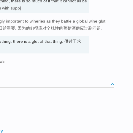
ing, there is so much of it that it cannot all be
u with supp]
y important to wineries as they battle a global wine glut.
日益重要, 因为他们得应对全球性的葡萄酒供应过剩问题。
hing, there is a glut of that thing. 供过于求
als.
dy