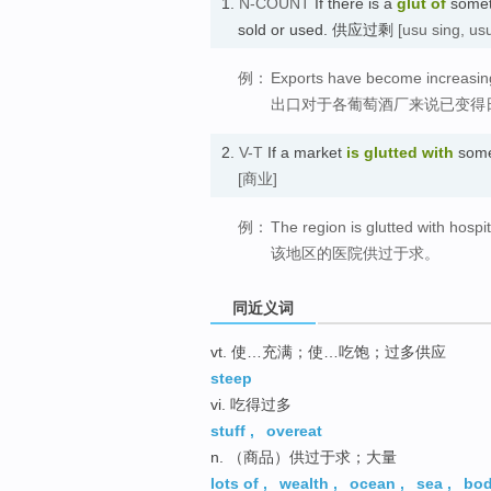
1.
N-COUNT
If there is a
glut
of
someth
sold or used. 供应过剩
[usu sing, us
例：
Exports have become increasingl
出口对于各葡萄酒厂来说已变得
2.
V-T
If a market
is glutted
with
somet
[商业]
例：
The region is glutted with hospit
该地区的医院供过于求。
同近义词
vt. 使…充满；使…吃饱；过多供应
steep
vi. 吃得过多
stuff
,
overeat
n. （商品）供过于求；大量
lots of
,
wealth
,
ocean
,
sea
,
bo