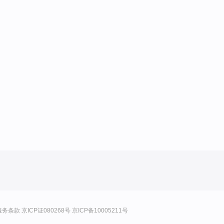
服务条款
京ICP证080268号
京ICP备10005211号