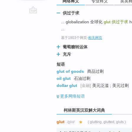
网络释义
专业释义
英英
供过于求
go
... globalization 全球化
glut
供过于求
h
top
...
基于1803个网页
-
相关网页
葡萄糖转运体
充斥
短语
glut of goods
商品过剩
oil glut
石油过剩
dollar glut
[金融]
美元泛滥 ; 美元过剩
更多
网络短语
柯林斯英汉双解大词典
glut
/ɡlʌt/
( glutting, glutted, gluts )