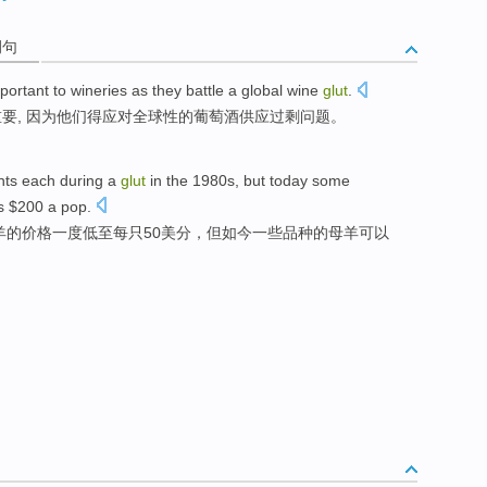
例句
portant
to wineries
as
they
battle a
global
wine
glut
.
重要
,
因为
他们
得应对
全球性
的
葡萄酒
供应过剩问题。
nts
each
during
a
glut
in
the 1980
s
,
but
today
some
s $200 a pop.
羊
的价格一度低至
每
只
50
美分
，
但
如今
一些
品种
的
母羊
可以