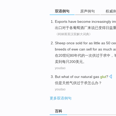
双语例句
原声例句
权威
Exports
have
become
increasingly
im
出口
对于
各葡萄酒厂来说
已
变得
日益
《柯林斯英汉双解大词典》
Sheep
once
sold for as little as
50
ce
breeds
of
ewe
can
sell
for as much a
在
20世纪80
年代
的
一
次
供过于求
中
，
卖
到每只200美元。
youdao
But
what of our
natural gas
glut
?
但是
天然气
供过于求
怎么办？
youdao
更多双语例句
百科