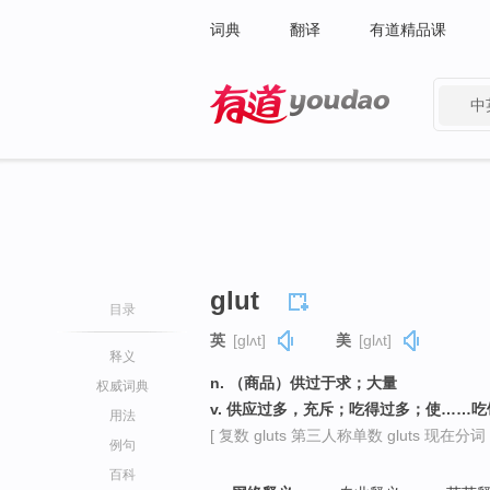
词典
翻译
有道精品课
中
有道 - 网易旗下搜索
glut
目录
英
[ɡlʌt]
美
[ɡlʌt]
释义
n. （商品）供过于求；大量
权威词典
v. 供应过多，充斥；吃得过多；使……
用法
[ 复数 gluts 第三人称单数 gluts 现在分词 glu
例句
百科