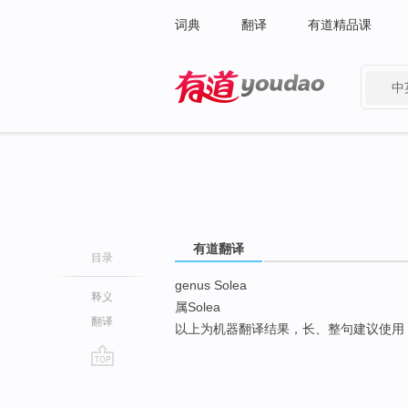
词典
翻译
有道精品课
中
有道 - 网易旗下搜索
有道翻译
目录
genus Solea
释义
属Solea
翻译
以上为机器翻译结果，长、整句建议使用
go
top