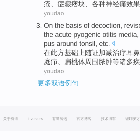
疮、症瘕痞块、
各种神经痛
效果
youdao
On
the basis
of
decoction
, revi
the
acute
pyogenic otitis
media
pus
around
tonsil
,
etc
.
在
此
方
基础上随证加减
治疗
耳鼻
庭
疖
、扁桃体
周围
脓肿等诸多疾
youdao
更多双语例句
关于有道
Investors
有道智选
官方博客
技术博客
诚聘英