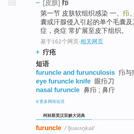
疖
[皮肤]
go
第一节 皮肤软组织感染 一、
疖
top
囊或汗腺侵入引起的单个毛囊及
症，炎症 常扩展至皮下组织。
基于162个网页
-
相关网页
疔疮
短语
furuncle and furunculosis
疖与
eye furuncle knife
眼疖刀
nasal furuncle
鼻疖 ; 鼻疔
更多
网络短语
柯林斯英汉双解大词典
furuncle
/ˈfjʊərʌŋkəl/