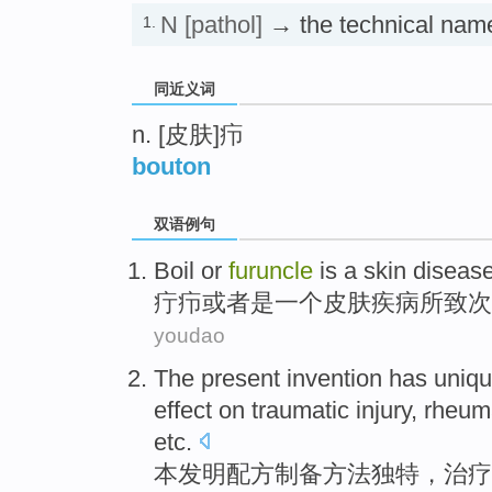
N
[pathol]
→ the technical nam
1.
同近义词
n. [皮肤]疖
bouton
双语例句
Boil
or
furuncle
is
a
skin
diseas
疔
疖
或者
是
一个
皮肤
疾病
所致
次
youdao
The
present invention has
uniq
effect
on
traumatic
injury
, rheum
etc.
本
发明
配方
制备方法
独特
，
治疗