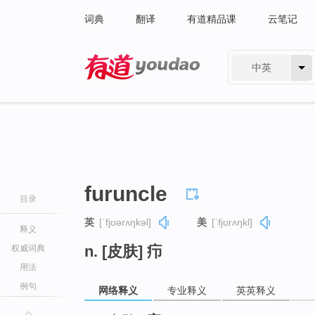
词典
翻译
有道精品课
云笔记
中英
有道 - 网易旗下搜索
furuncle
目录
英
[ˈfjʊərʌŋkəl]
美
[ˈfjʊrʌŋkl]
释义
n. [皮肤] 疖
权威词典
用法
例句
网络释义
专业释义
英英释义