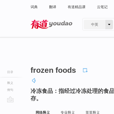
词典
翻译
有道精品课
云笔记
中英
有道 - 网易旗下搜索
frozen foods
目录
释义
冷冻食品：指经过冷冻处理的食
例句
存。
go
top
网络释义
专业释义
英英释义