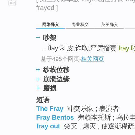
frayed ]
go
top
网络释义
专业释义
英英释义
吵架
... flay 剥皮;诈取;严厉指责
fray
基于495个网页
-
相关网页
纱线位移
崩溃边缘
磨损
短语
The Fray
冲突乐队 ; 表演者
Fray Bentos
弗赖本托斯 ; 乌拉圭
fray out
尖灭 ; 熄灭 ; 使逐渐稀疏 