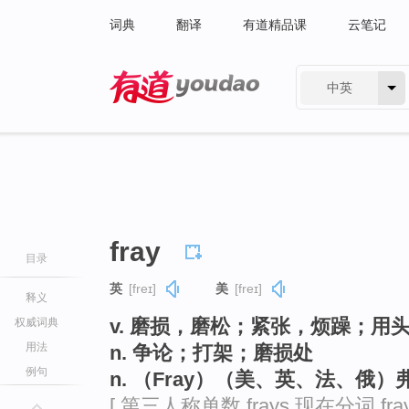
词典
翻译
有道精品课
云笔记
中英
有道 - 网易旗下搜索
fray
目录
英
[freɪ]
美
[freɪ]
释义
v. 磨损，磨松；紧张，烦躁；用
权威词典
用法
n. 争论；打架；磨损处
例句
n. （Fray）（美、英、法、俄
[ 第三人称单数 frays 现在分词 fra