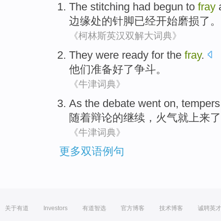
The
stitching
had
begun to
fray
a
边缘处
的
针脚
已经
开始
磨损了
。
《柯林斯英汉双解大词典》
They
were ready for
the
fray
.
他们
准备
好了争斗。
《牛津词典》
As the
debate
went on
,
tempers
随着
辩论
的
继续
，
火气
就上来了
《牛津词典》
更多双语例句
关于有道
Investors
有道智选
官方博客
技术博客
诚聘英