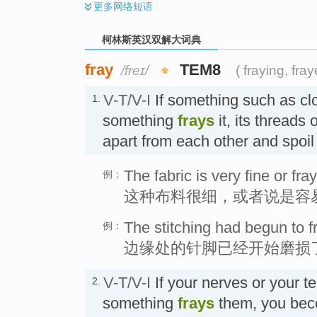
更多
网络短语
柯林斯英汉双解大词典
fray
TEM8
/freɪ/
( fraying, fray
V-T/V-I
If something such as cl
1.
something
frays
it, its threads 
apart from each other and spoi
The fabric is very fine or fray
例：
这种布料很细，或者说是容
The stitching had begun to f
例：
边缘处的针脚已经开始磨损
V-T/V-I
If your nerves or your 
2.
something
frays
them, you bec