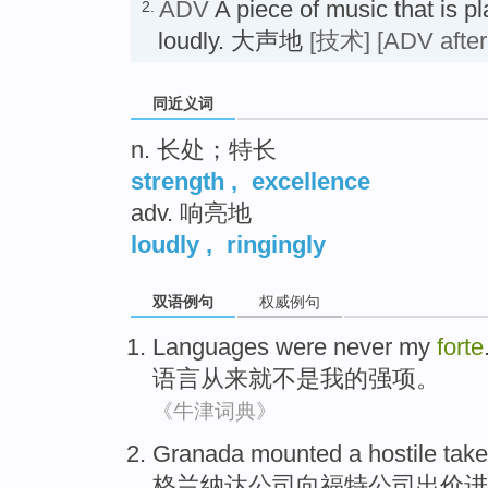
ADV
A piece of music that is p
2.
loudly. 大声地
[技术]
[ADV after
同近义词
n. 长处；特长
strength
,
excellence
adv. 响亮地
loudly
,
ringingly
双语例句
权威例句
Languages
were never
my
forte
语言
从来
就不是
我
的
强项
。
《牛津词典》
Granada mounted a
hostile
tak
格
兰纳
达公司向福特公司
出价
进