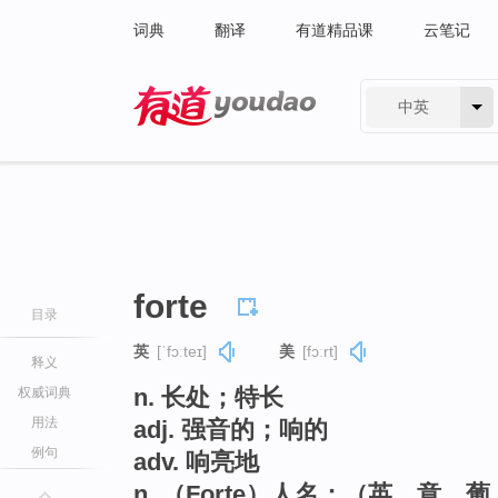
词典
翻译
有道精品课
云笔记
中英
有道 - 网易旗下搜索
forte
目录
英
[ˈfɔːteɪ]
美
[fɔːrt]
释义
n. 长处；特长
权威词典
用法
adj. 强音的；响的
例句
adv. 响亮地
n. （Forte）人名；（英、意