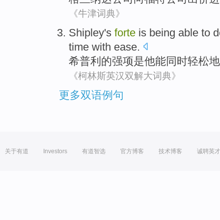
《牛津词典》
Shipley
's
forte
is
being able
to
d
time
with ease
.
希普利
的
强项
是
他
能
同时
轻松地
《柯林斯英汉双解大词典》
更多双语例句
关于有道
Investors
有道智选
官方博客
技术博客
诚聘英