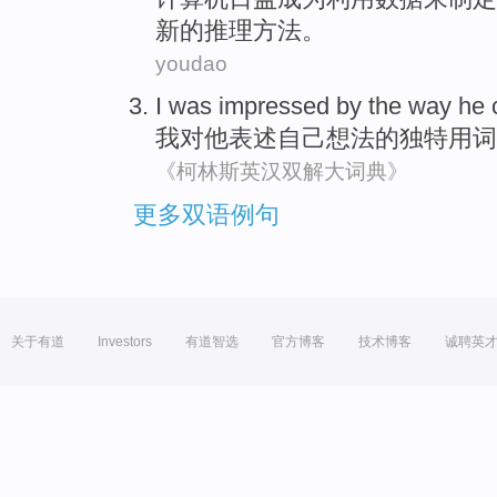
新
的
推理
方法
。
youdao
I
was impressed
by
the
way
he
我
对
他
表述自己想法
的
独特
用词
《柯林斯英汉双解大词典》
更多双语例句
关于有道
Investors
有道智选
官方博客
技术博客
诚聘英