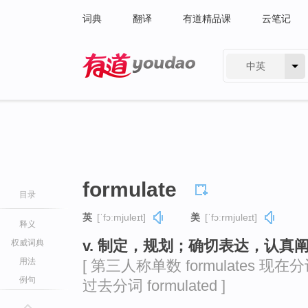
词典
翻译
有道精品课
云笔记
中英
有道 - 网易旗下搜索
formulate
目录
英
[ˈfɔːmjuleɪt]
美
[ˈfɔːrmjuleɪt]
释义
v. 制定，规划；确切表达，认真
权威词典
用法
[ 第三人称单数 formulates 现在分词 f
例句
过去分词 formulated ]