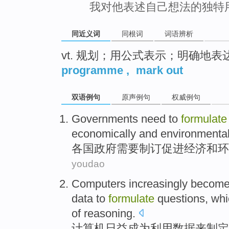
我对他表述自己想法的独特
同近义词
同根词
词语辨析
vt. 规划；用公式表示；明确地表
programme
,
mark out
双语例句
原声例句
权威例句
Governments
need to
formulate
economically
and
environmental
各国政府
需要
制订
促进
经济
和
环
youdao
Computers
increasingly
becom
data
to
formulate
questions
,
whi
of
reasoning
.
计算机
日益
成为
利用
数据
来
制定