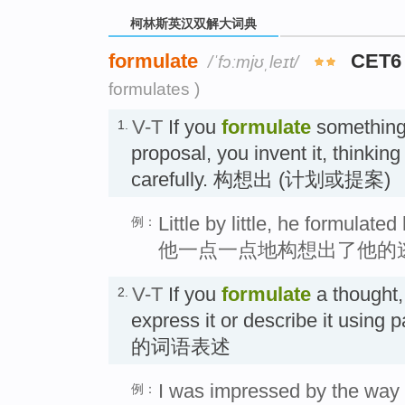
柯林斯英汉双解大词典
formulate
CET6
/ˈfɔːmjʊˌleɪt/
formulates )
V-T
If you
formulate
something 
1.
proposal, you invent it, thinking
carefully. 构想出 (计划或提案)
Little by little, he formulate
例：
他一点一点地构想出了他的
V-T
If you
formulate
a thought,
2.
express it or describe it using
的词语表述
I was impressed by the way 
例：