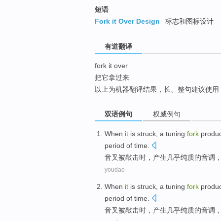
top
短语
Fork it Over Design
标志和图标设计
有道翻译
fork it over
把它拿过来
以上为机器翻译结果，长、整句建议使用
双语例句
权威例句
When
it
is struck, a
tuning
fork
produ
period of time.
音叉
被敲击
时
，
产生
几乎
纯
质的音调
youdao
When
it
is
struck
, a
tuning
fork
produ
period of time.
音叉
被
敲击
时
，
产生
几乎
纯质的音调