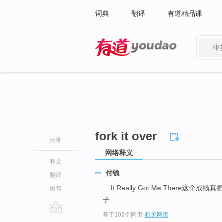
词典
翻译
有道精品课
中
有道 - 网易旗下搜索
fork it over
目录
网络释义
释义
付钱
翻译
... It Really Got Me There这个
例句
子 ...
基于102个网页
-
相关网页
go