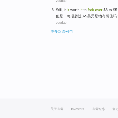
youdao
Still
,
is
it
worth
it
to
fork
over
$
3
to $
5
但是
，
每瓶
超过
3
-5美元
是
物
有所
值吗
youdao
更多双语例句
关于有道
Investors
有道智选
官