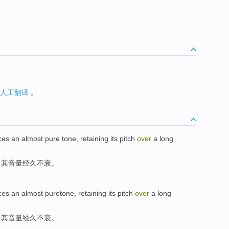
人工翻译
。
ces
an
almost
pure
tone
, retaining
its
pitch
over
a long
，
其
音量经久不衰。
ces an
almost
puretone,
retaining
its
pitch
over
a long
，
其
音量经久不衰
。